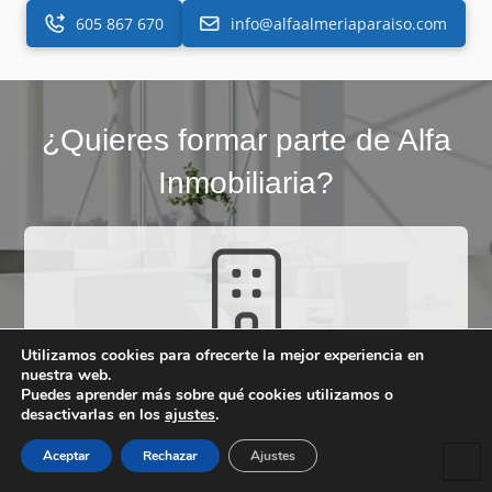
605 867 670
info@alfaalmeriaparaiso.com
¿Quieres formar parte de Alfa
Inmobiliaria?
Utilizamos cookies para ofrecerte la mejor experiencia en
Trabaja en una oficina
nuestra web.
Puedes aprender más sobre qué cookies utilizamos o
Escribe a
info@alfaalmeriaparaiso.com
desactivarlas en los
ajustes
.
Aceptar
Rechazar
Ajustes