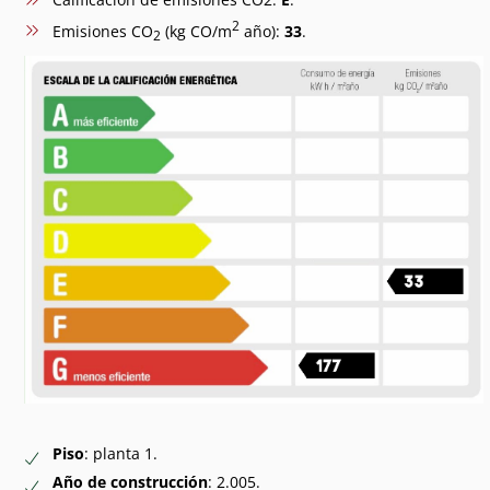
2
Emisiones CO
(kg CO/m
año):
33
.
2
Piso
: planta 1.
Año de construcción
: 2.005.