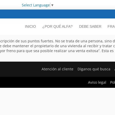
Select Language
▼
INICIO
¿POR QUÉ ALFA?
DEBE SABER
FRA
cripción de sus puntos fuertes. No se trata de una persona, sino d
ue debe mantener el propietario de una vivienda al recibir y tratar
r freno para que sea posible realizar una venta exitosa”. Esta es 
Atención al cliente
Díganos qué busca
Aviso legal
Po