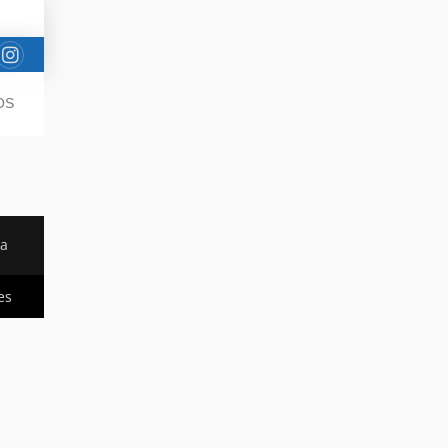
OS
da
es