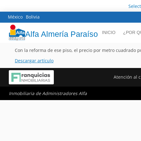
Selec
México
Bolivia
Alfa Almería Paraíso
INICIO
¿POR Q
Con la reforma de ese piso, el precio por metro cuadrado p
Descargar artículo
Atención al c
Inmobiliaria de Administradores Alfa