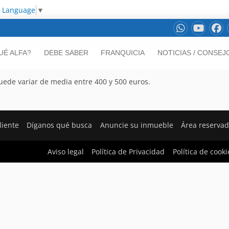
t Language
▼
UÉ ALFA?
DEBE SABER
FRANQUICIA
NOTICIAS / CONSEJ
uede variar de media entre 400 y 500 euros.
liente
Díganos qué busca
Anuncie su inmueble
Área reserva
Aviso legal
Política de Privacidad
Política de cooki