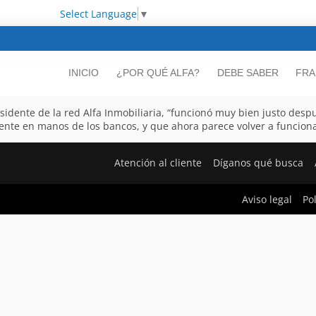
Select Language
▼
INICIO
¿POR QUÉ ALFA?
DEBE SABER
FRA
dente de la red Alfa Inmobiliaria, “funcionó muy bien justo despué
ente en manos de los bancos, y que ahora parece volver a funciona
Atención al cliente
Díganos qué busca
Aviso legal
Po