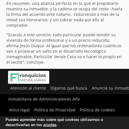
En resumen, una alianza perfecta en la que el propietario
muestra su inmueble, y la cadena se ocupa del resto –hasta
la firma del acuerdo ante notario-, reduciendo a más de la
mitad sus honorarios, y sin cobrar nada por ello al
comprador.
“Gracias a este servicio, todo particular puede vender su
vivienda de forma profesional y a un precio reducido,
afirma Jesús Duque. Al igual que los ordenadores cuánticos
van a provocar un salto en el desarrollo tecnológico
inimaginable, Particular Vende Casa va a hacer lo propio en
el sector”, concluye.
Atención al cliente
Díganos qué busca
Anuncie su inmueb
Inmobiliaria de Administradores Alfa
Utilizamos cookies para ofrecerte la mejor experiencia en
Aviso legal
Política de Privacidad
Política de cookies
nuestra web.
Puedes aprender más sobre qué cookies utilizamos o
desactivarlas en los
ajustes
.