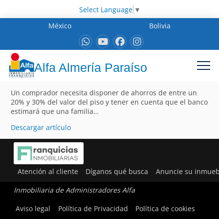
Select Language
▼
México
Bolivia
Alfa Almería Paraíso
Un comprador necesita disponer de ahorros de entre un
20% y 30% del valor del piso y tener en cuenta que el banco
estimará que una familia…
Descargar artículo
Atención al cliente
Díganos qué busca
Anuncie su inmueb
Inmobiliaria de Administradores Alfa
Aviso legal
Política de Privacidad
Política de cookies