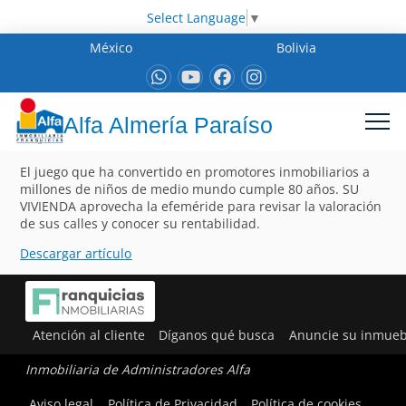
Select Language
▼
México
Bolivia
Alfa Almería Paraíso
El juego que ha convertido en promotores inmobiliarios a
millones de niños de medio mundo cumple 80 años. SU
VIVIENDA aprovecha la efeméride para revisar la valoración
de sus calles y conocer su rentabilidad.
Descargar artículo
Atención al cliente
Díganos qué busca
Anuncie su inmueb
Inmobiliaria de Administradores Alfa
Aviso legal
Política de Privacidad
Política de cookies