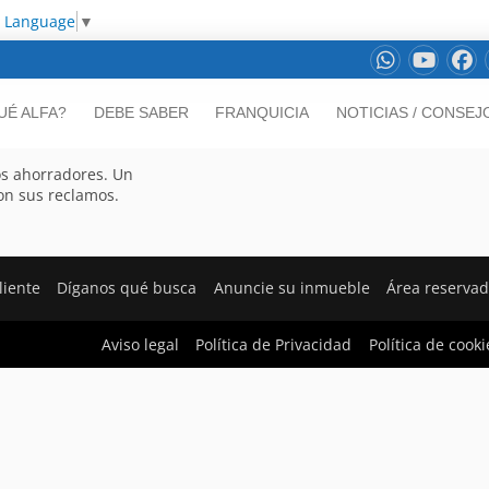
t Language
▼
UÉ ALFA?
DEBE SABER
FRANQUICIA
NOTICIAS / CONSEJ
os ahorradores. Un
on sus reclamos.
liente
Díganos qué busca
Anuncie su inmueble
Área reserva
Aviso legal
Política de Privacidad
Política de cooki