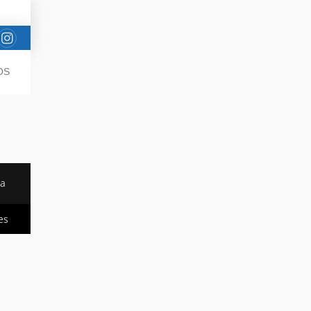
OS
da
es