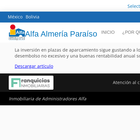
Selec
México
Bolivia
Alfa Almería Paraíso
INICIO
¿POR Q
La inversión en plazas de aparcamiento sigue gustando a l
desembolso no excesivo y una buenas rentabilidad anual s
Descargar artículo
Atención al c
Inmobiliaria de Administradores Alfa