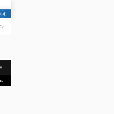
OS
da
es