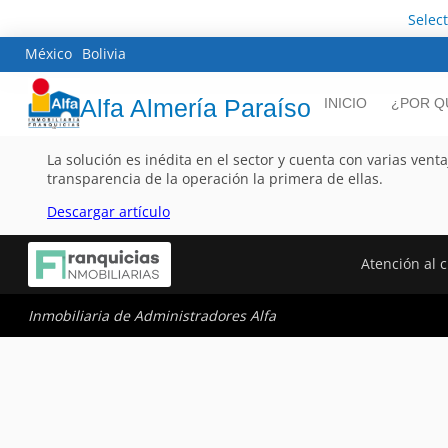
Selec
México
Bolivia
Alfa Almería Paraíso
INICIO
¿POR Q
La solución es inédita en el sector y cuenta con varias vent
transparencia de la operación la primera de ellas.
Descargar artículo
Atención al c
Inmobiliaria de Administradores Alfa