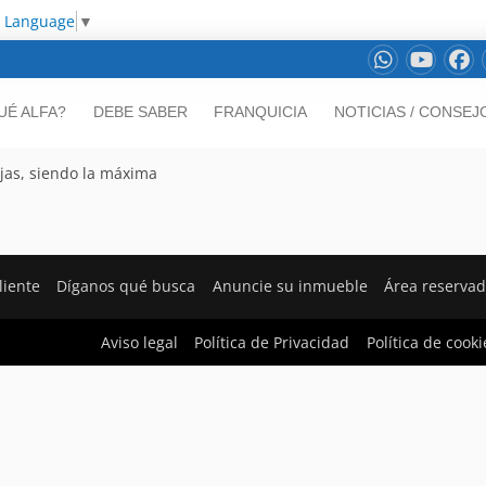
t Language
▼
UÉ ALFA?
DEBE SABER
FRANQUICIA
NOTICIAS / CONSEJ
ajas, siendo la máxima
liente
Díganos qué busca
Anuncie su inmueble
Área reserva
Aviso legal
Política de Privacidad
Política de cooki