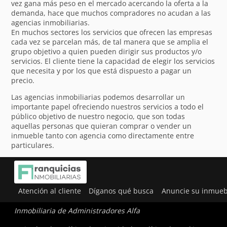
vez gana más peso en el mercado acercando la oferta a la
demanda, hace que muchos compradores no acudan a las
agencias inmobiliarias.
En muchos sectores los servicios que ofrecen las empresas
cada vez se parcelan más, de tal manera que se amplia el
grupo objetivo a quien pueden dirigir sus productos y/o
servicios. El cliente tiene la capacidad de elegir los servicios
que necesita y por los que está dispuesto a pagar un
precio.
Las agencias inmobiliarias podemos desarrollar un
importante papel ofreciendo nuestros servicios a todo el
público objetivo de nuestro negocio, que son todas
aquellas personas que quieran comprar o vender un
inmueble tanto con agencia como directamente entre
particulares.
Utilizamos cookies para ofrecerte la mejor experiencia en
nuestra web.
Atención al cliente
Díganos qué busca
Anuncie su inmueb
Puedes aprender más sobre qué cookies utilizamos o
desactivarlas en los
ajustes
.
Inmobiliaria de Administradores Alfa
Aceptar
Rechazar
Ajustes