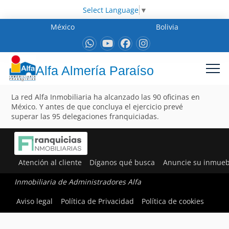
Select Language
▼
México
Bolivia
Alfa Almería Paraíso
La red Alfa Inmobiliaria ha alcanzado las 90 oficinas en
México. Y antes de que concluya el ejercicio prevé
superar las 95 delegaciones franquiciadas.
Atención al cliente
Díganos qué busca
Anuncie su inmueb
Inmobiliaria de Administradores Alfa
Aviso legal
Política de Privacidad
Política de cookies