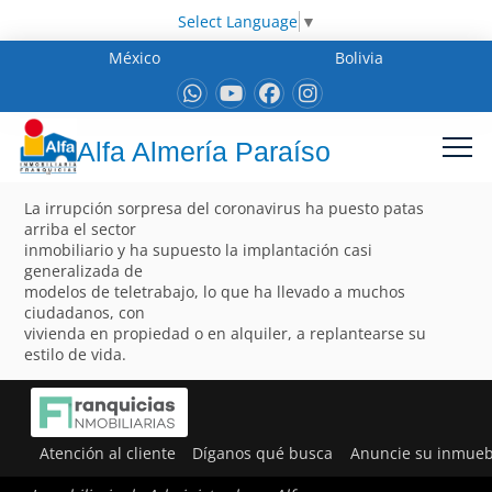
Select Language
▼
México
Bolivia
Alfa Almería Paraíso
La irrupción sorpresa del coronavirus ha puesto patas
arriba el sector
inmobiliario y ha supuesto la implantación casi
generalizada de
modelos de teletrabajo, lo que ha llevado a muchos
ciudadanos, con
vivienda en propiedad o en alquiler, a replantearse su
estilo de vida.
Atención al cliente
Díganos qué busca
Anuncie su inmueb