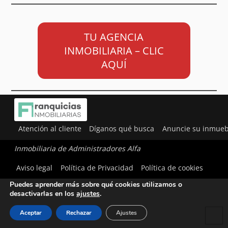
TU AGENCIA
INMOBILIARIA – CLIC
AQUÍ
Atención al cliente
Díganos qué busca
Anuncie su inmueb
Inmobiliaria de Administradores Alfa
Utilizamos cookies para ofrecerte la mejor experiencia en
Aviso legal
Política de Privacidad
Política de cookies
nuestra web.
Puedes aprender más sobre qué cookies utilizamos o
desactivarlas en los
ajustes
.
Aceptar
Rechazar
Ajustes