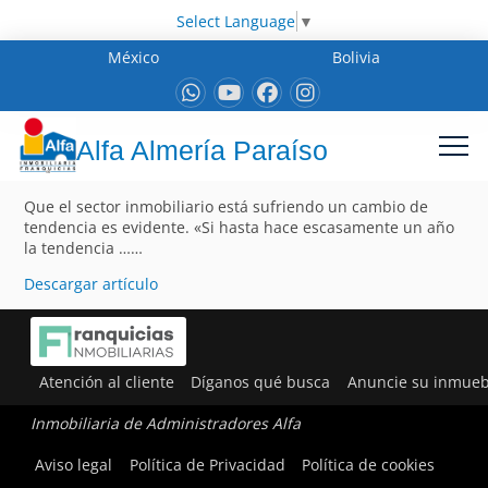
Select Language
▼
México
Bolivia
Alfa Almería Paraíso
Que el sector inmobiliario está sufriendo un cambio de
tendencia es evidente. «Si hasta hace escasamente un año
la tendencia ……
Descargar artículo
Atención al cliente
Díganos qué busca
Anuncie su inmueb
Inmobiliaria de Administradores Alfa
Aviso legal
Política de Privacidad
Política de cookies