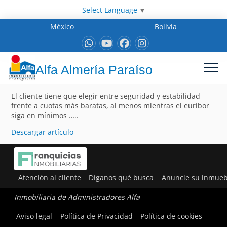
Select Language
▼
México
Bolivia
Alfa Almería Paraíso
El cliente tiene que elegir entre seguridad y estabilidad
frente a cuotas más baratas, al menos mientras el euríbor
siga en mínimos …..
Descargar artículo
Atención al cliente
Díganos qué busca
Anuncie su inmueb
Inmobiliaria de Administradores Alfa
Aviso legal
Política de Privacidad
Política de cookies