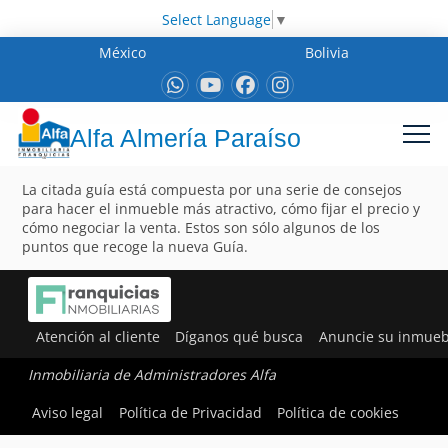
Select Language
▼
México
Bolivia
Alfa Almería Paraíso
La citada guía está compuesta por una serie de consejos
para hacer el inmueble más atractivo, cómo fijar el precio y
cómo negociar la venta. Estos son sólo algunos de los
puntos que recoge la nueva Guía.
Atención al cliente
Díganos qué busca
Anuncie su inmueb
Inmobiliaria de Administradores Alfa
Aviso legal
Política de Privacidad
Política de cookies