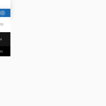
OS
da
es