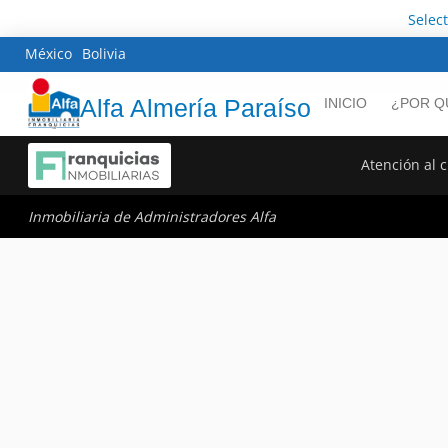
Selec
México
Bolivia
Alfa Almería Paraíso
INICIO
¿POR Q
Atención al c
Inmobiliaria de Administradores Alfa