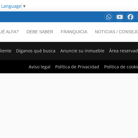
t Language
▼
UÉ ALFA?
DEBE SABER
FRANQUICIA
NOTICIAS / CONSEJ
liente
Díganos qué busca
Anuncie su inmueble
Área reserva
Aviso legal
Política de Privacidad
Política de cooki