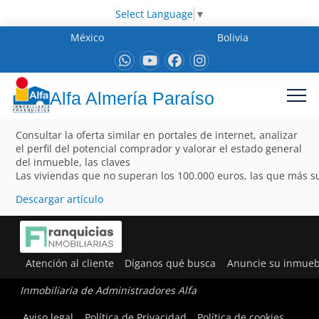
Select Language
▼
México
Bolivia
Alfa Almería Paraíso
Consultar la oferta similar en portales de internet, analizar
el perfil del potencial comprador y valorar el estado general
del inmueble, las claves
Las viviendas que no superan los 100.000 euros, las que más 
Descargar artículo
Atención al cliente
Díganos qué busca
Anuncie su inmueb
Inmobiliaria de Administradores Alfa
Aviso legal
Política de Privacidad
Política de cookies