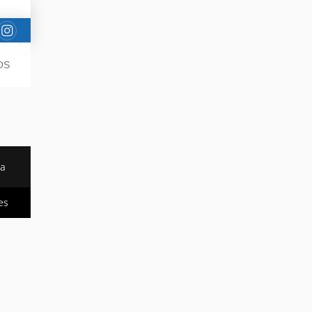
OS
da
es