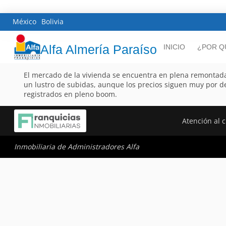
México
Bolivia
Alfa Almería Paraíso
INICIO
¿POR Q
El mercado de la vivienda se encuentra en plena remontad
un lustro de subidas, aunque los precios siguen muy por de
registrados en pleno boom.
Atención al c
Inmobiliaria de Administradores Alfa