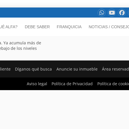
UÉ ALFA?
DEBE SABER
FRANQUICIA
NOTICIAS / CONSEJ
a. Ya acumula más de
bajo de los niveles
liente
Díganos qué busca
Anuncie su inmueble
Área reserva
Aviso legal
Política de Privacidad
Política de cooki