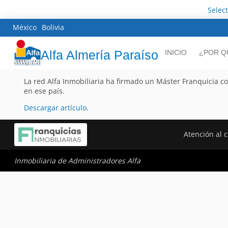
Selec
México
Bolivia
Alfa Almería Paraíso
INICIO
¿POR Q
La red Alfa Inmobiliaria ha firmado un Máster Franquicia c
en ese país.
Descargar artículo
.
Atención al c
Inmobiliaria de Administradores Alfa