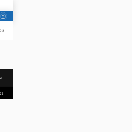
OS
da
es