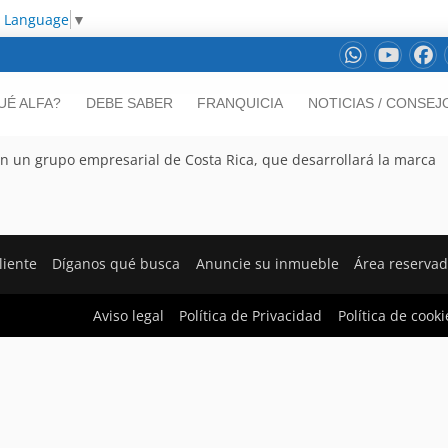
t Language
▼
UÉ ALFA?
DEBE SABER
FRANQUICIA
NOTICIAS / CONSEJ
on un grupo empresarial de Costa Rica, que desarrollará la marca
liente
Díganos qué busca
Anuncie su inmueble
Área reserva
Aviso legal
Política de Privacidad
Política de cooki