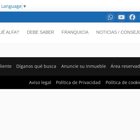
t Language
▼
UÉ ALFA?
DEBE SABER
FRANQUICIA
NOTICIAS / CONSEJ
liente
Díganos qué busca
Anuncie su inmueble
Área reserva
Aviso legal
Política de Privacidad
Política de cooki