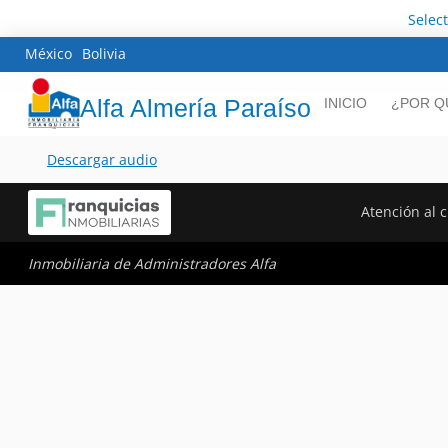
Selec
México
Bolivia
Alfa Almería Paraíso
INICIO
¿POR Q
Descargar audio
Atención al c
Inmobiliaria de Administradores Alfa