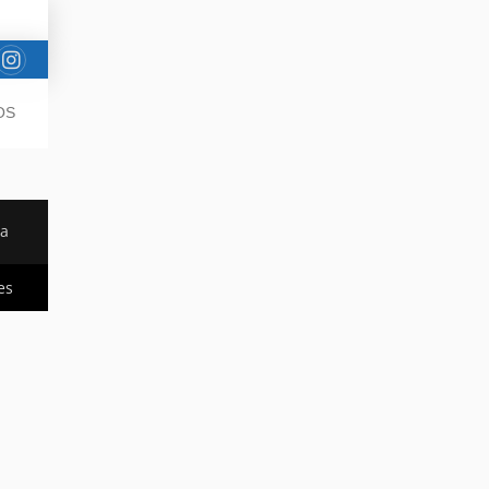
OS
da
es