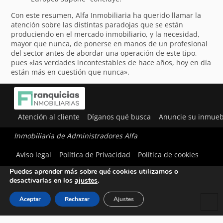
Con este resumen, Alfa Inmobiliaria ha querido llamar la
atención sobre las distintas paradojas que se están
produciendo en el mercado inmobiliario, y la necesidad,
mayor que nunca, de ponerse en manos de un profesional
del sector antes de abordar una operación de este tipo,
pues «las verdades incontestables de hace años, hoy en día
están más en cuestión que nunca».
Atención al cliente
Díganos qué busca
Anuncie su inmueb
Inmobiliaria de Administradores Alfa
Utilizamos cookies para ofrecerte la mejor experiencia en
Aviso legal
Política de Privacidad
Política de cookies
nuestra web.
Puedes aprender más sobre qué cookies utilizamos o
desactivarlas en los
ajustes
.
Aceptar
Rechazar
Ajustes